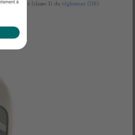
ifs médicaux (classe I) du
règlement (UE)