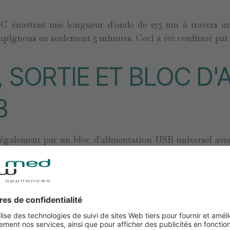
-C émettent une longueur d'onde de 275 nm à travers un 
mpignons en seulement 5 minutes. Ceci a été confirmé par un
 SORTIE ET BLOC D'
B
également par un bloc d'alimentation USB universel avec
 d'une autre sortie USB-C qui permet de connecter un cha
 appareils auditifs simultanément sur une seule prise sont 
DICAL