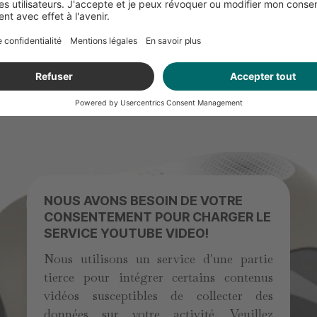
itif médical et répond aux exigences élevées des disposit
e à partir de décembre 2025.
NOUS AVONS BESOIN DE VOTRE
CONSENTEMENT POUR CHARGER LE
SERVICE YOUTUBE VIDEO!
Nous utilisons un service d'une partie
tierce pour intégrer certains contenus
vidéos susceptibles de collecter des
données sur votre activité. Veuillez