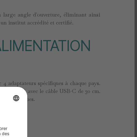
large angle d'ouverture, éliminant ainsi
 institut accrédité et certifié.
ALIMENTATION
 4 adaptateurs spécifiques à chaque pays.
rgeur 5V/2A avec le câble USB-C de 30 cm.
très pratiques.