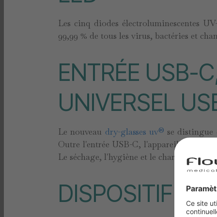
Les cinq diodes électroluminescentes UV
99,99 % de tous les virus, bactéries et cha
ENTRÉE USB-C,
UNIVERSEL US
Le nouveau
dry-glasses uv®
se distingue 
Outre l'entrée USB-C, l'appareil dispose
Le séchage, l'hygiène et le chargement des
DISPOSITIF MÉ