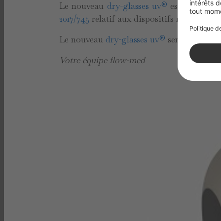
Le nouveau
dry-glasses uv®
est un dispos
2017/745
relatif aux dispositifs médicaux.
Le nouveau
dry-glasses uv®
sera disponibl
Votre équipe flow-med