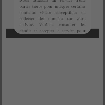
Nous utilisons un service d'une
partie tierce pour intégrer certains
contenus vidéos susceptibles de
collecter des données sur votre
activité. Veuillez consulter les
détails et accepter le service pour
regarder cette vidéo.
En savoir plus
Accepter
powered by
Usercentrics Consent
Management Platform